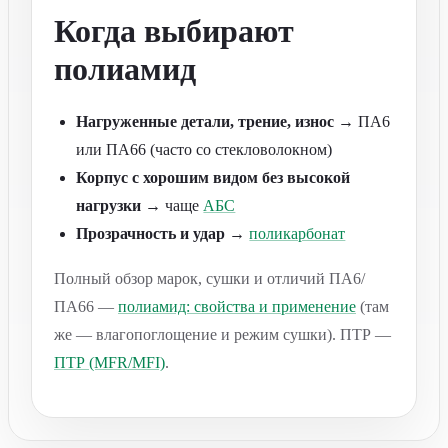
Когда выбирают
полиамид
Нагруженные детали, трение, износ
→ ПА6
или ПА66 (часто со стекловолокном)
Корпус с хорошим видом без высокой
нагрузки
→ чаще
АБС
Прозрачность и удар
→
поликарбонат
Полный обзор марок, сушки и отличий ПА6/
ПА66 —
полиамид: свойства и применение
(там
же — влагопоглощение и режим сушки). ПТР —
ПТР (MFR/MFI)
.