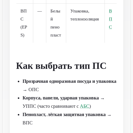
ВП
—
Белы
Упаковка,
В
С
й
теплоизоляция
П
(EP
пено
С
S)
пласт
Как выбрать тип ПС
Прозрачная одноразовая посуда и упаковка
→ ОПС
Корпуса, панели, ударная упаковка
→
УППС (часто сравнивают с
АБС
)
Пенопласт, лёгкая защитная упаковка
→
ВПС