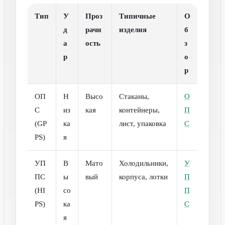
Тип
У
Проз
Типичные
О
д
рачн
изделия
б
а
ость
з
р
о
р
ОП
Н
Высо
Стаканы,
О
С
из
кая
контейнеры,
П
(GP
ка
лист, упаковка
С
PS)
я
УП
В
Мато
Холодильники,
У
ПС
ы
вый
корпуса, лотки
П
(HI
со
П
PS)
ка
С
я