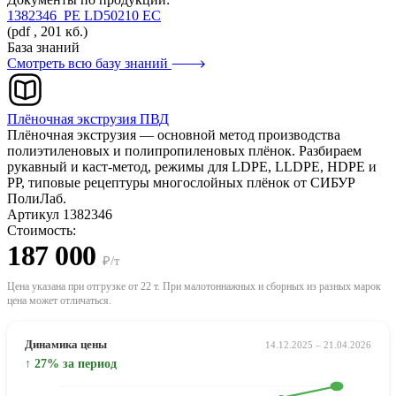
1382346_PE LD50210 EC
(pdf , 201 кб.)
База знаний
Смотреть всю базу знаний
Плёночная экструзия ПВД
Плёночная экструзия — основной метод производства
полиэтиленовых и полипропиленовых плёнок. Разбираем
рукавный и каст-метод, режимы для LDPE, LLDPE, HDPE и
PP, типовые рецептуры многослойных плёнок от СИБУР
ПолиЛаб.
Артикул 1382346
Стоимость:
187 000
₽/т
Цена указана при отгрузке от 22 т. При малотоннажных и сборных из разных марок
цена может отличаться.
Динамика цены
14.12.2025 – 21.04.2026
↑ 27% за период