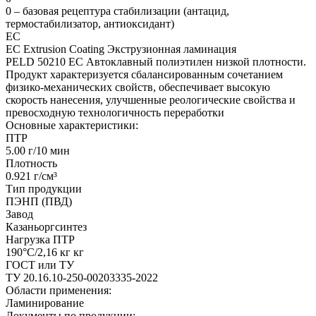
0 – базовая рецептура стабилизации (антацид,
термостабилизатор, антиоксидант)
EC
EC Extrusion Coating Экструзионная ламинация
PELD 50210 EC Автоклавный полиэтилен низкой плотности.
Продукт характеризуется сбалансированным сочетанием
физико-механических свойств, обеспечивает высокую
скорость нанесения, улучшенные реологические свойства и
превосходную технологичность переработки
Основные характеристики:
ПТР
5.00 г/10 мин
Плотность
0.921 г/см³
Тип продукции
ПЭНП (ПВД)
Завод
Казаньоргсинтез
Нагрузка ПТР
190°C/2,16 кг кг
ГОСТ или ТУ
ТУ 20.16.10-250-00203335-2022
Области применения:
Ламинирование
Документы по продукции: