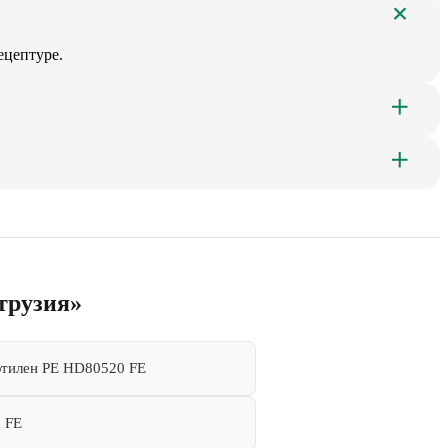
ецептуре.
трузия»
тилен PE HD80520 FE
 FE