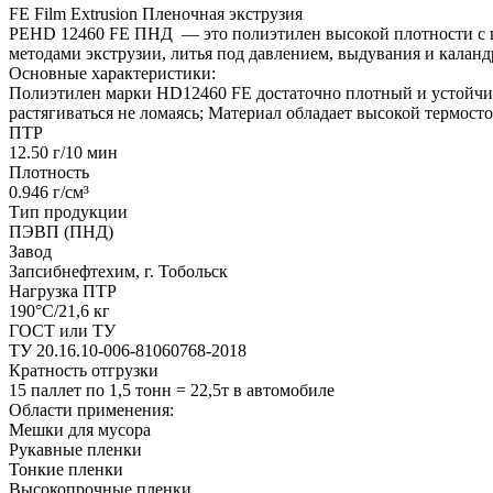
FE Film Extrusion Пленочная экструзия
PEHD 12460 FE ПНД — это полиэтилен высокой плотности с ши
методами экструзии, литья под давлением, выдувания и калан
Основные характеристики:
Полиэтилен марки HD12460 FE достаточно плотный и устойчив 
растягиваться не ломаясь; Материал обладает высокой термост
ПТР
12.50 г/10 мин
Плотность
0.946 г/см³
Тип продукции
ПЭВП (ПНД)
Завод
Запсибнефтехим, г. Тобольск
Нагрузка ПТР
190°C/21,6 кг
ГОСТ или ТУ
ТУ 20.16.10-006-81060768-2018
Кратность отгрузки
15 паллет по 1,5 тонн = 22,5т в автомобиле
Области применения:
Мешки для мусора
Рукавные пленки
Тонкие пленки
Высокопрочные пленки