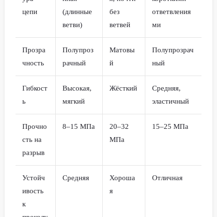
цепи
(длинные
без
ответвления
ветви)
ветвей
ми
Прозра
Полупроз
Матовы
Полупрозрач
чность
рачный
й
ный
Гибкост
Высокая,
Жёсткий
Средняя,
ь
мягкий
эластичный
Прочно
8–15 МПа
20–32
15–25 МПа
сть на
МПа
разрыв
Устойч
Средняя
Хороша
Отличная
ивость
я
к