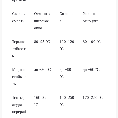
проколу
Сварива
Отличная,
Хороша
Хорошая,
емость
широкое
я
окно уже
окно
Термос
80–95 °C
100–120
80–100 °C
тойкост
°C
ь
Морозо
до −50 °C
до −60
до −60 °C
стойкос
°C
ть
Темпер
160–220
180–250
170–230 °C
атура
°C
°C
перераб