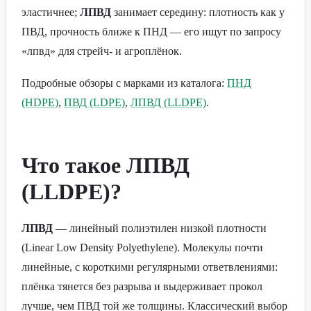
эластичнее;
ЛПВД
занимает середину: плотность как у
ПВД, прочность ближе к ПНД — его ищут по запросу
«лпвд» для стрейч- и агроплёнок.
Подробные обзоры с марками из каталога:
ПНД
(HDPE)
,
ПВД (LDPE)
,
ЛПВД (LLDPE)
.
Что такое ЛПВД
(LLDPE)?
ЛПВД
— линейный полиэтилен низкой плотности
(Linear Low Density Polyethylene). Молекулы почти
линейные, с короткими регулярными ответвлениями:
плёнка тянется без разрыва и выдерживает прокол
лучше, чем ПВД той же толщины. Классический выбор