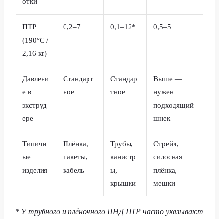
отки
ПТР
0,2–7
0,1–12*
0,5–5
(190°C /
2,16 кг)
Давлени
Стандарт
Стандар
Выше —
е в
ное
тное
нужен
экструд
подходящий
ере
шнек
Типичн
Плёнка,
Трубы,
Стрейч,
ые
пакеты,
канистр
силосная
изделия
кабель
ы,
плёнка,
крышки
мешки
* У трубного и плёночного ПНД ПТР часто указывают