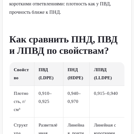
короткими ответвлениями: плотность как у ПВД,
прочность ближе к ПНД.
Как сравнить ПНД, ПВД
и ЛПВД по свойствам?
Свойст
ПВД
ПНД
ЛПВД
во
(LDPE)
(HDPE)
(LLDPE)
Плотно
0,910–
0,940–
0,915–0,940
сть, г/
0,925
0,970
см³
Структ
Разветвлё
Линейна
Линейная с
ура
нная
я, почти
короткими